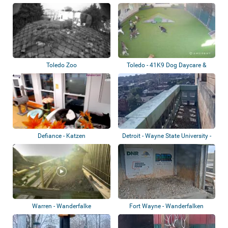
Toledo Zoo
Toledo - 41K9 Dog Daycare &
Boarding
Defiance - Katzen
Detroit - Wayne State University -
Wande...
Warren - Wanderfalke
Fort Wayne - Wanderfalken