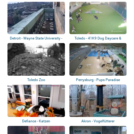
Detroit - Wayne State University -
Toledo - 41K9 Dog Daycare &
Wande...
Boarding
Toledo Zoo
Perrysburg - Pups Paradise
Defiance - Katzen
Akron - Vogelfütterer