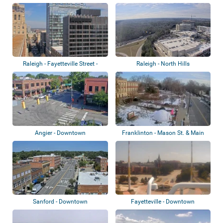
Raleigh - Fayetteville Street -
Raleigh - North Hills
North Ca...
Angier - Downtown
Franklinton - Mason St. & Main
St.
Sanford - Downtown
Fayetteville - Downtown