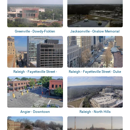
Greenville - Dowdy-Ficklen
Jacksonville - Onslow Memorial
Stadium, Pano...
Raleigh - Fayetteville Street -
Raleigh - Fayetteville Street - Duke
North Ca...
Ene...
Angier - Downtown
Raleigh - North Hills