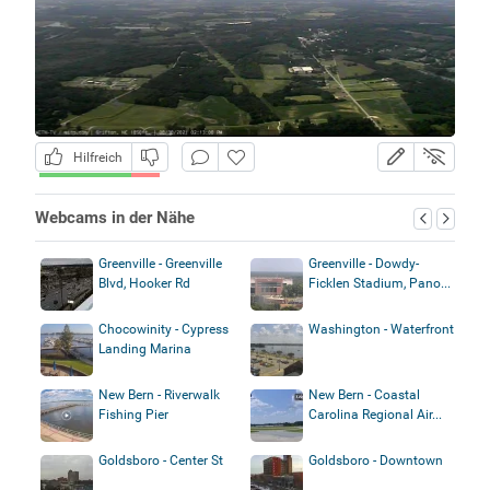
Hilfreich
Webcams in der Nähe
Greenville - Greenville
Greenville - Dowdy-
Blvd, Hooker Rd
Ficklen Stadium, Pano...
Chocowinity - Cypress
Washington - Waterfront
Landing Marina
New Bern - Riverwalk
New Bern - Coastal
Fishing Pier
Carolina Regional Air...
Goldsboro - Center St
Goldsboro - Downtown