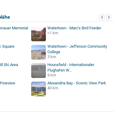
Nähe
enauer Memorial
Watertown - Marc's Bird Feeder
<1 km
c Square
Watertown - Jefferson Community
College
3 km
ll Ski Area
Hounsfield - Internationaler
Flughafen W...
9 km
 Fineview
Alexandria Bay - Scenic View Park
40 km