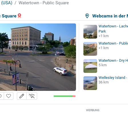
 (USA)
Watertown - Public Square
c Square
Webcams in der 
Watertown - Lach
Park
<1 km
Watertown - Publi
<1 km
Watertown - Dry Hi
5 km
Wellesley Island -
36 km
WERBUNG