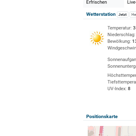
Erfrischen
Live
Wetterstation
Jetzt
He
Temperatur:
3
Niederschlag
Bewölkung:
1
Windgeschwin
Sonnenaufga
Sonnenunterg
Höchsttemper
Tiefsttempera
UV-Index:
8
Positionskarte