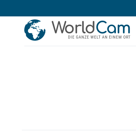
World
Cam
DIE GANZE WELT AN EINEM ORT