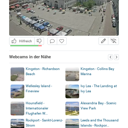
Hilfreich
Webcams in der Nähe
Kingston - Richardson
Kingston - Collins Bay
Beach
Marina
Wellesley Island -
Ivy Lea - The Landing at
Fineview
Ivy Lea
Hounsfield -
Alexandria Bay - Scenic
Internationaler
View Park
Flughafen W...
Rockport - Sankt-Lorenz-
Leeds and the Thousand
Strom
Islands - Rockpor...