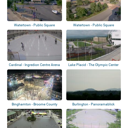
Watertown - Public Square
Watertown - Public Square
Cardinal - Ingredion Centre Arena
Lake Placid - The Olympic Center
Binghamton - Broome County
Burlington - Panoramablick
Courthouse