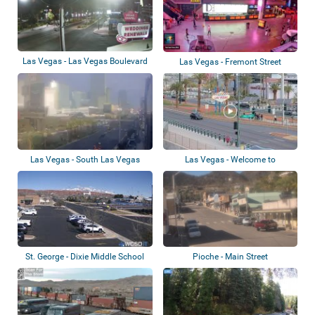
Las Vegas - Las Vegas Boulevard
Las Vegas - Fremont Street
Las Vegas - South Las Vegas
Las Vegas - Welcome to
Boulevard
Fabulous Las Vega...
St. George - Dixie Middle School
Pioche - Main Street