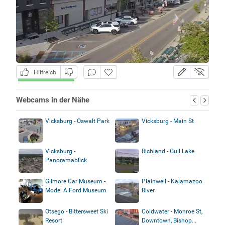
Hilfreich
Webcams in der Nähe
Vicksburg - Oswalt Park
Vicksburg - Main St
Vicksburg -
Richland - Gull Lake
Panoramablick
Gilmore Car Museum -
Plainwell - Kalamazoo
Model A Ford Museum
River
Otsego - Bittersweet Ski
Coldwater - Monroe St,
Resort
Downtown, Bishop...