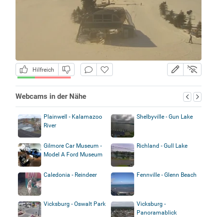
Hilfreich
Webcams in der Nähe
Plainwell - Kalamazoo
Shelbyville - Gun Lake
River
Gilmore Car Museum -
Richland - Gull Lake
Model A Ford Museum
Caledonia - Reindeer
Fennville - Glenn Beach
Vicksburg - Oswalt Park
Vicksburg -
Panoramablick