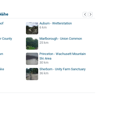
Nähe
hof
Auburn - Wetterstation
6 km
r County
Marlborough - Union Common
25 km
wn
Princeton - Wachusett Mountain
Ski Area
30 km
ake
Sherborn - Unity Farm Sanctuary
36 km