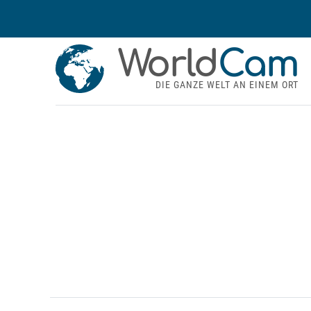
World
Cam
DIE GANZE WELT AN EINEM ORT