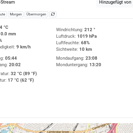
-Stream
Hinzugefügt von
ute
Morgen
Übermorgen
4 °C
Windrichtung:
212 °
:
0.0 mm
Luftdruck:
1019 hPa
%
Luftfeuchte:
68%
digkeit:
9 km/h
Sichtweite:
10 km
ng:
05:44
Mondaufgang:
23:08
ang:
20:02
Monduntergang:
13:20
atur:
32 °C (89 °F)
tur:
17 °C (62 °F)