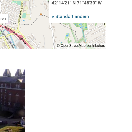
42°14'21" N 71°48'30" W
» Standort ändern
chen