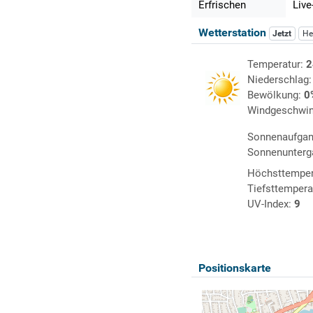
Erfrischen
Live
Wetterstation
Jetzt
He
Temperatur:
2
Niederschlag
Bewölkung:
0
Windgeschwin
Sonnenaufga
Sonnenunterg
Höchsttemper
Tiefsttempera
UV-Index:
9
Positionskarte