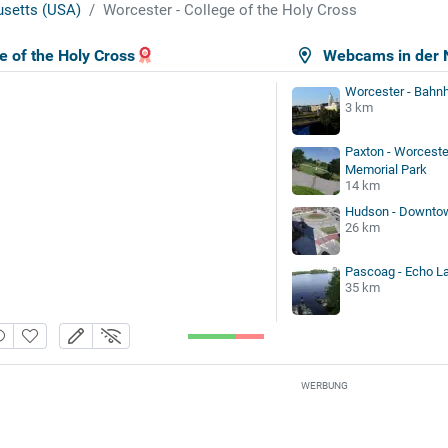
setts (USA)
Worcester - College of the Holy Cross
e of the Holy Cross
Webcams in der 
Worcester - Bahn
3 km
Paxton - Worceste
Memorial Park
14 km
Hudson - Downto
26 km
Pascoag - Echo L
35 km
WERBUNG