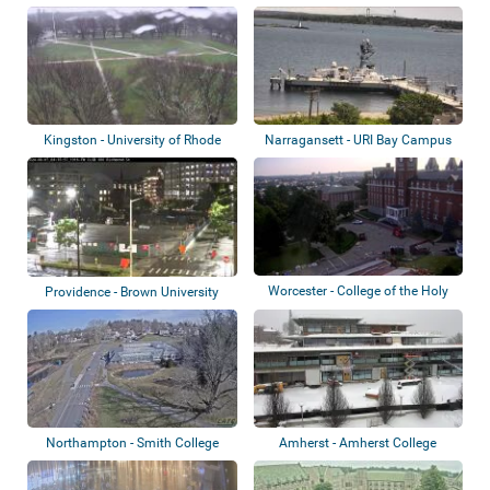
Kingston - University of Rhode
Narragansett - URI Bay Campus
Island -...
Worcester - College of the Holy
Providence - Brown University
Cross
Northampton - Smith College
Amherst - Amherst College