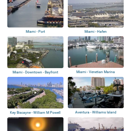
Miami - Port
Miami - Hafen
Miami - Venetian Marina
Miami - Downtown - Bayfront
Park
Aventura - Williams Island
Key Biscayne - William M Powell
Marina
Bridge