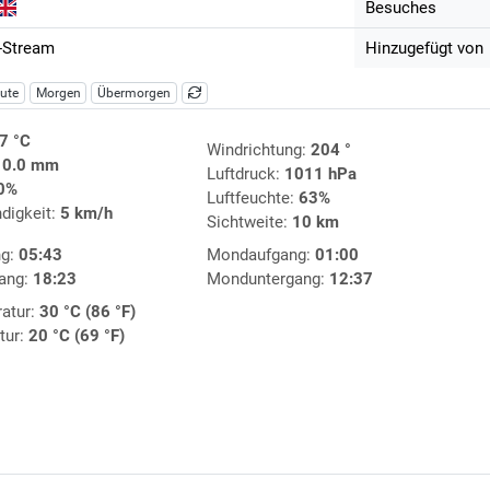
Besuches
-Stream
Hinzugefügt von
ute
Morgen
Übermorgen
7 °C
Windrichtung:
204 °
:
0.0 mm
Luftdruck:
1011 hPa
0%
Luftfeuchte:
63%
digkeit:
5 km/h
Sichtweite:
10 km
ng:
05:43
Mondaufgang:
01:00
ang:
18:23
Monduntergang:
12:37
atur:
30 °C (86 °F)
tur:
20 °C (69 °F)