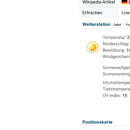
Wikipedia-Artikel
Erfrischen
Live
Wetterstation
Jetzt
He
Temperatur:
2
Niederschlag
Bewölkung:
1
Windgeschwin
Sonnenaufga
Sonnenunterg
Höchsttemper
Tiefsttempera
UV-Index:
10
Positionskarte