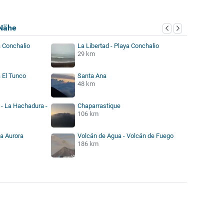
Nähe
a Conchalio
La Libertad - Playa Conchalio
29 km
 El Tunco
Santa Ana
48 km
 - La Hachadura -
Chaparrastique
106 km
La Aurora
Volcán de Agua - Volcán de Fuego
186 km