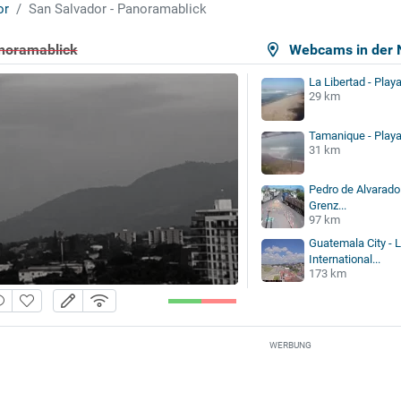
or
San Salvador - Panoramablick
anoramablick
Webcams in der 
La Libertad - Play
29 km
Tamanique - Playa
31 km
Pedro de Alvarado
Grenz...
97 km
Guatemala City - 
International...
173 km
WERBUNG