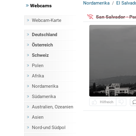
Nordamerika
El Salvad
Webcams
San Salvador - P
Webcam-Karte
Deutschland
Österreich
Schweiz
Polen
Afrika
Nordamerika
Südamerika
Hilfreich
Australien, Ozeanien
Asien
Nord-und Südpol