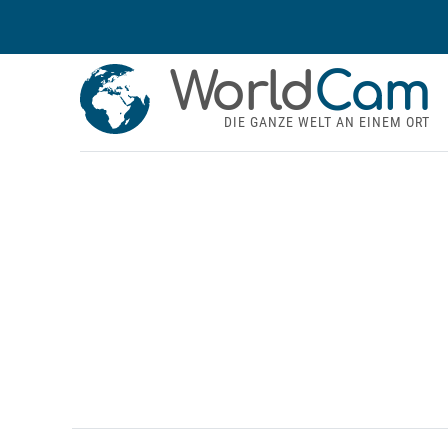
World
Cam
DIE GANZE WELT AN EINEM ORT