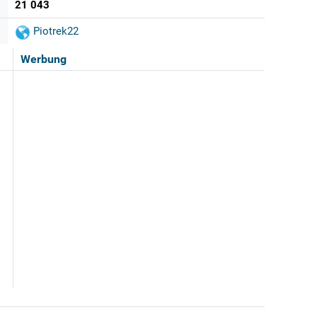
21 043
Piotrek22
Werbung