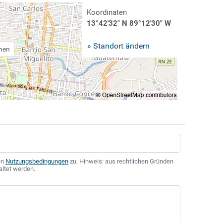
Koordinaten
13°42'32" N 89°12'30" W
» Standort ändern
chen
en
Nutzungsbedingungen
zu. Hinweis: aus rechtlichen Gründen
altet werden.