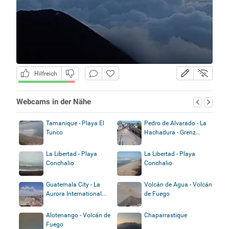
Hilfreich
Webcams in der Nähe
Tamanique - Playa El
Pedro de Alvarado - La
Tunco
Hachadura - Grenz...
La Libertad - Playa
La Libertad - Playa
Conchalio
Conchalio
Guatemala City - La
Volcán de Agua - Volcán
Aurora International...
de Fuego
Alotenango - Volcán de
Chaparrastique
Fuego