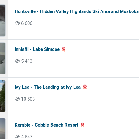
Huntsville - Hidden Valley Highlands Ski Area and Muskoka
6 606
Innisfil - Lake Simcoe
5 413
Ivy Lea - The Landing at Ivy Lea
10 503
Kemble - Cobble Beach Resort
4 647