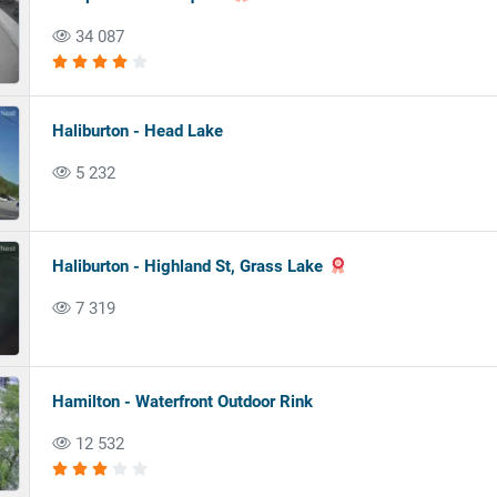
34 087
Haliburton - Head Lake
5 232
Haliburton - Highland St, Grass Lake
7 319
Hamilton - Waterfront Outdoor Rink
12 532