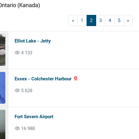
ntario (Kanada)
«
1
2
3
4
5
»
Elliot Lake - Jetty
4 133
Essex - Colchester Harbour
5 628
Fort Severn Airport
16 988