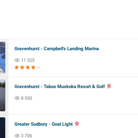
Gravenhurst - Campbell's Landing Marina
11 525
Gravenhurst - Taboo Muskoka Resort & Golf
8 930
Greater Sudbury - Goal Light
3 706