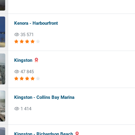
Kenora - Harbourfront
35 571
Kingston
47 845
Kingston - Collins Bay Marina
1 414
Kingston - Richardson Beach