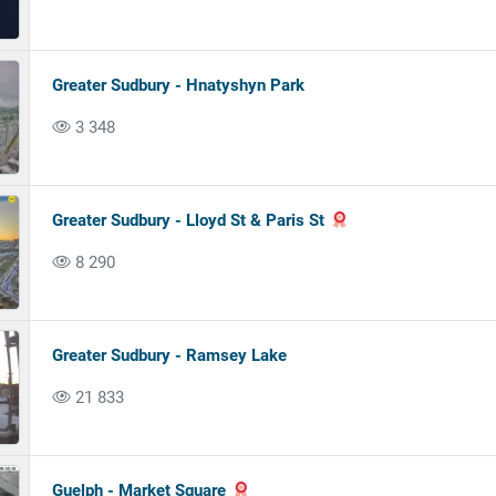
Greater Sudbury - Hnatyshyn Park
3 348
Greater Sudbury - Lloyd St & Paris St
8 290
Greater Sudbury - Ramsey Lake
21 833
Guelph - Market Square