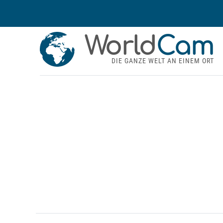
World
Cam
DIE GANZE WELT AN EINEM ORT