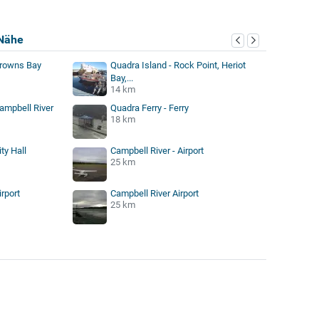
Nähe
Browns Bay
Quadra Island - Rock Point, Heriot
Bay,...
14 km
ampbell River
Quadra Ferry - Ferry
18 km
ty Hall
Campbell River - Airport
25 km
irport
Campbell River Airport
25 km