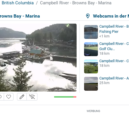
British Columbia
Campbell River - Browns Bay - Marina
Browns Bay - Marina
Webcams in der 
Campbell River - 
Fishing Pier
<1 km
Campbell River - C
Golf Clu...
18 km
Campbell River - Ci
18 km
Campbell River - A
25 km
WERBUNG