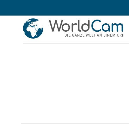
World
Cam
DIE GANZE WELT AN EINEM ORT