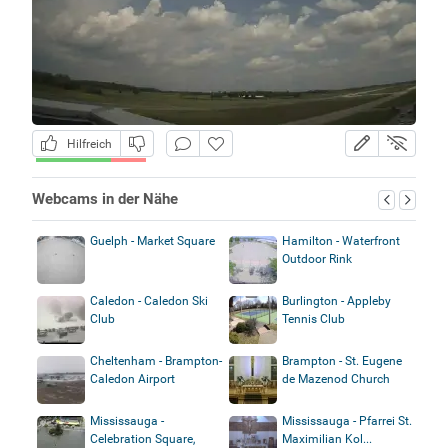
Hilfreich
Webcams in der Nähe
Guelph - Market Square
Hamilton - Waterfront
Outdoor Rink
Caledon - Caledon Ski
Burlington - Appleby
Club
Tennis Club
Cheltenham - Brampton-
Brampton - St. Eugene
Caledon Airport
de Mazenod Church
Mississauga -
Mississauga - Pfarrei St.
Celebration Square,
Maximilian Kol...