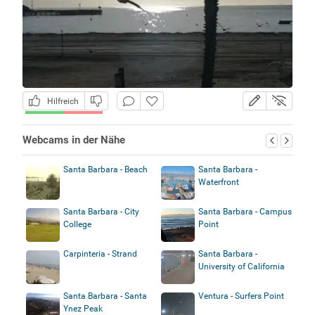
Hilfreich
Webcams in der Nähe
Santa Barbara - Beach
Santa Barbara -
Waterfront
Santa Barbara - City
Santa Barbara - Campus
College
Point
Carpinteria - Strand
Santa Barbara -
University of California
Santa Barbara - Santa
Ventura - Surfers Point
Ynez Peak