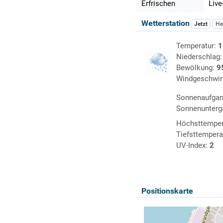
Erfrischen
Live
Wetterstation
Jetzt
He
Temperatur:
1
Niederschlag
Bewölkung:
9
Windgeschwin
Sonnenaufga
Sonnenunterg
Höchsttemper
Tiefsttempera
UV-Index:
2
Positionskarte