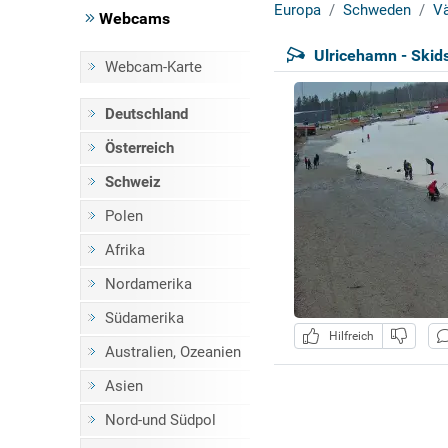
Europa
Schweden
Vä
Webcams
Ulricehamn - Skid
Webcam-Karte
Deutschland
Österreich
Schweiz
Polen
Afrika
Nordamerika
Südamerika
Hilfreich
Australien, Ozeanien
Asien
Nord-und Südpol