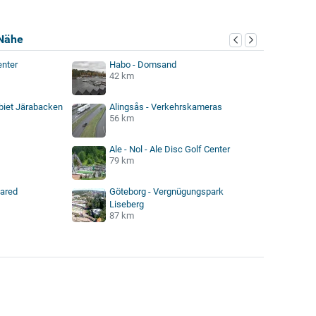
Nähe
enter
Habo - Domsand
42 km
biet Järabacken
Alingsås - Verkehrskameras
56 km
Ale - Nol - Ale Disc Golf Center
79 km
lared
Göteborg - Vergnügungspark
Liseberg
87 km