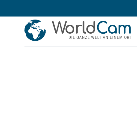
World
Cam
DIE GANZE WELT AN EINEM ORT