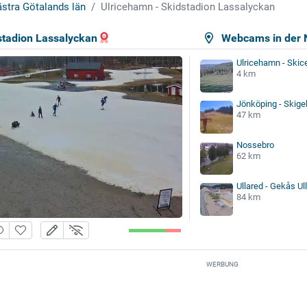
stra Götalands län
Ulricehamn - Skidstadion Lassalyckan
stadion Lassalyckan
Webcams in der 
Ulricehamn - Skic
4 km
Jönköping - Skige
47 km
Nossebro
62 km
Ullared - Gekås Ul
84 km
WERBUNG