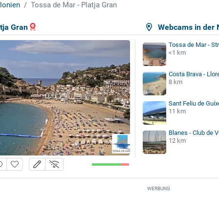
lonien
Tossa de Mar - Platja Gran
tja Gran
Webcams in der 
Tossa de Mar - St
<1 km
Costa Brava - Llor
8 km
Sant Feliu de Guíx
11 km
Blanes - Club de 
12 km
WERBUNG