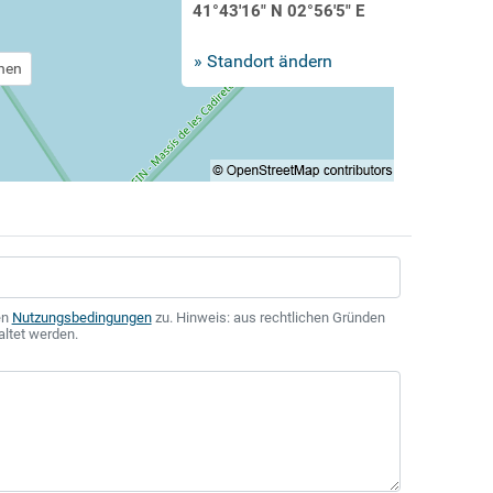
41°43'16" N 02°56'5" E
» Standort ändern
chen
en
Nutzungsbedingungen
zu. Hinweis: aus rechtlichen Gründen
altet werden.