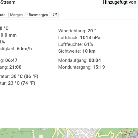
-Stream
Hinzugefügt von
ute
Morgen
Übermorgen
8 °C
Windrichtung:
20 °
:
0.0 mm
Luftdruck:
1018 hPa
1%
Luftfeuchte:
61%
digkeit:
6 km/h
Sichtweite:
10 km
ng:
06:47
Mondaufgang:
00:04
ang:
21:00
Monduntergang:
15:19
atur:
30 °C (86 °F)
tur:
23 °C (74 °F)