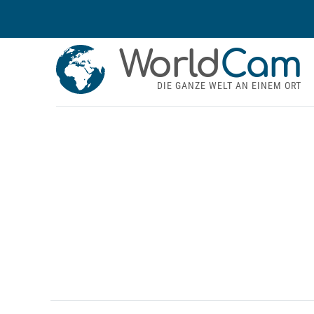
World
Cam
DIE GANZE WELT AN EINEM ORT