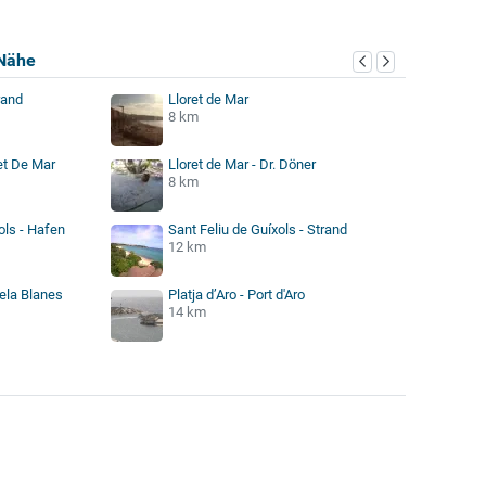
Nähe
rand
Lloret de Mar
8 km
et De Mar
Lloret de Mar - Dr. Döner
8 km
ols - Hafen
Sant Feliu de Guíxols - Strand
12 km
Vela Blanes
Platja d’Aro - Port d'Aro
14 km