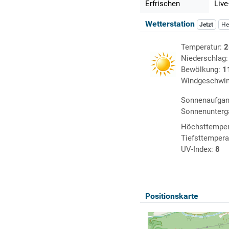
Erfrischen
Live
Wetterstation
Jetzt
He
Temperatur:
2
Niederschlag
Bewölkung:
1
Windgeschwin
Sonnenaufga
Sonnenunterg
Höchsttemper
Tiefsttempera
UV-Index:
8
Positionskarte