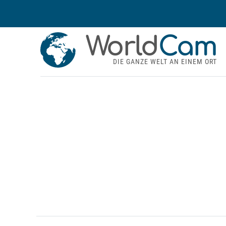
World
Cam
DIE GANZE WELT AN EINEM ORT