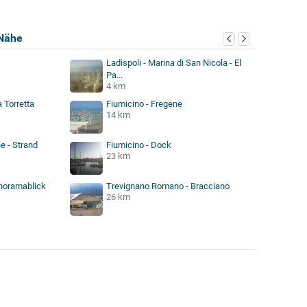
Nähe
Ladispoli - Marina di San Nicola - El
Pa...
4 km
a Torretta
Fiumicino - Fregene
14 km
e - Strand
Fiumicino - Dock
23 km
anoramablick
Trevignano Romano - Bracciano
26 km