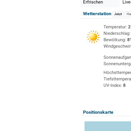
Erfrischen
Live
Wetterstation
Jetzt
He
Temperatur:
2
Niederschlag
Bewölkung:
8
Windgeschwin
Sonnenaufga
Sonnenunterg
Höchsttemper
Tiefsttempera
UV-Index:
8
Positionskarte