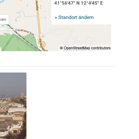
41°56'47" N 12°4'45" E
» Standort ändern
chen