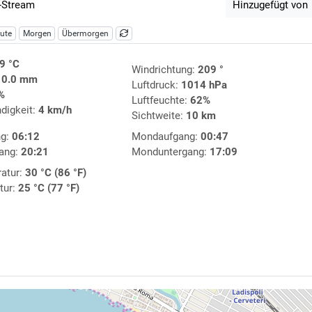
-Stream
Hinzugefügt von
ute
Morgen
Übermorgen
9 °C
Windrichtung:
209 °
:
0.0 mm
Luftdruck:
1014 hPa
%
Luftfeuchte:
62%
digkeit:
4 km/h
Sichtweite:
10 km
ng:
06:12
Mondaufgang:
00:47
ang:
20:21
Monduntergang:
17:09
atur:
30 °C (86 °F)
tur:
25 °C (77 °F)