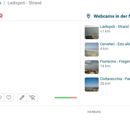
m
Ladispoli - Strand
Webcams in der 
Ladispoli - Strand
<1 km
Cerveteri - Ezio all
4 km
Fiumicino - Fregen
14 km
Civitavecchia - P
26 km
WERBUNG