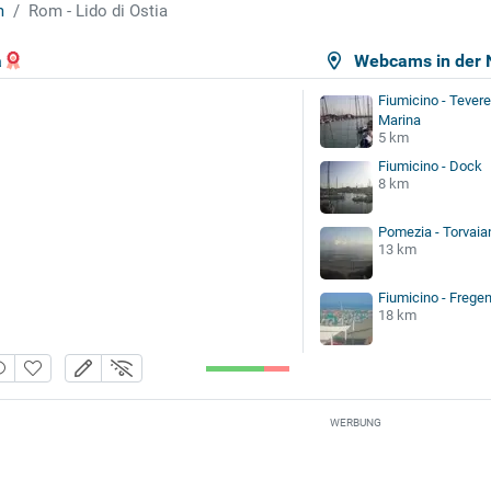
m
Rom - Lido di Ostia
a
Webcams in der 
Fiumicino - Tevere
Marina
5 km
Fiumicino - Dock
8 km
Pomezia - Torvaia
13 km
Fiumicino - Frege
18 km
WERBUNG