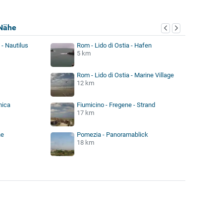
Nähe
 - Nautilus
Rom - Lido di Ostia - Hafen
5 km
Rom - Lido di Ostia - Marine Village
12 km
nica
Fiumicino - Fregene - Strand
17 km
ne
Pomezia - Panoramablick
18 km