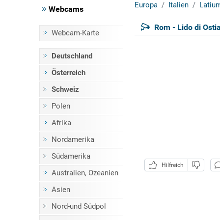
Europa
Italien
Latiu
Webcams
Rom - Lido di Osti
Webcam-Karte
Deutschland
Österreich
Schweiz
Polen
Afrika
Nordamerika
Südamerika
Hilfreich
Australien, Ozeanien
Asien
Nord-und Südpol