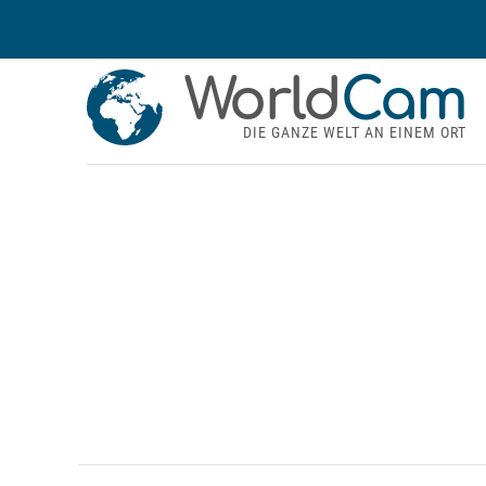
World
Cam
DIE GANZE WELT AN EINEM ORT