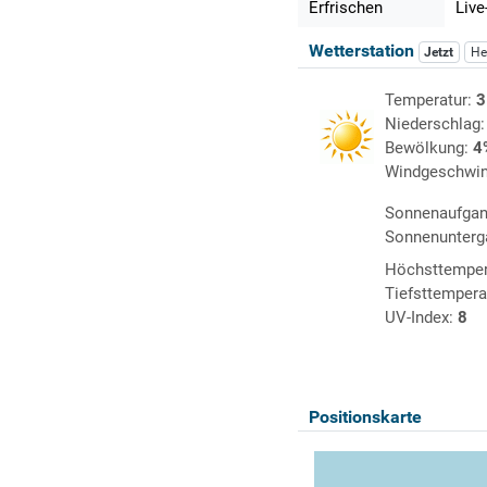
Erfrischen
Live
Wetterstation
Jetzt
He
Temperatur:
3
Niederschlag
Bewölkung:
4
Windgeschwin
Sonnenaufga
Sonnenunterg
Höchsttemper
Tiefsttempera
UV-Index:
8
Positionskarte