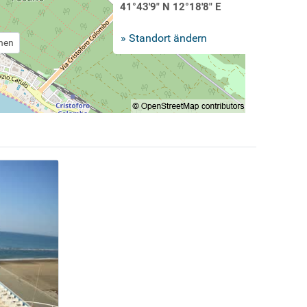
41°43'9" N 12°18'8" E
» Standort ändern
chen