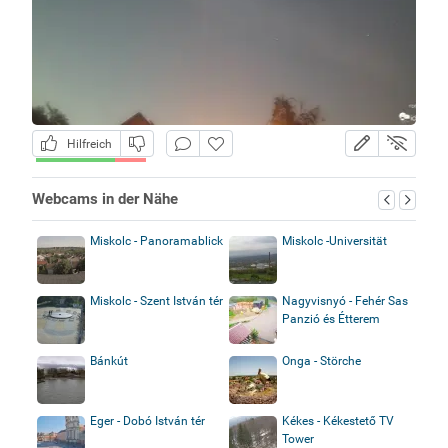
Hilfreich
Webcams in der Nähe
Miskolc - Panoramablick
Miskolc -Universität
Miskolc - Szent István tér
Nagyvisnyó - Fehér Sas
Panzió és Étterem
Bánkút
Onga - Störche
Eger - Dobó István tér
Kékes - Kékestető TV
Tower