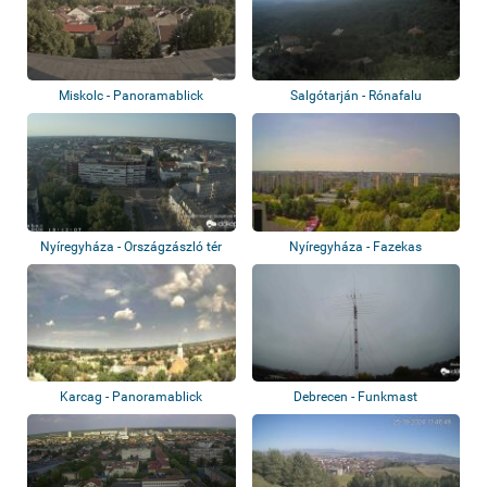
Miskolc - Panoramablick
Salgótarján - Rónafalu
Nyíregyháza - Országzászló tér
Nyíregyháza - Fazekas
Karcag - Panoramablick
Debrecen - Funkmast