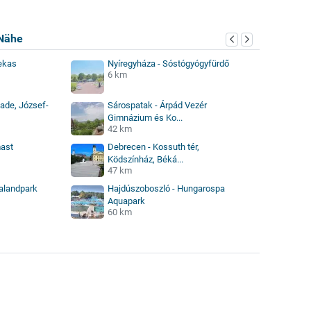
Nähe
ekas
Nyíregyháza - Sóstógyógyfürdő
6 km
ade, József-
Sárospatak - Árpád Vezér
Gimnázium és Ko...
42 km
ast
Debrecen - Kossuth tér,
Ködszínház, Béká...
47 km
Kalandpark
Hajdúszoboszló - Hungarospa
Aquapark
60 km