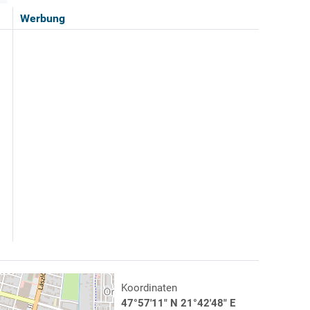
Werbung
Koordinaten
47°57'11" N 21°42'48" E