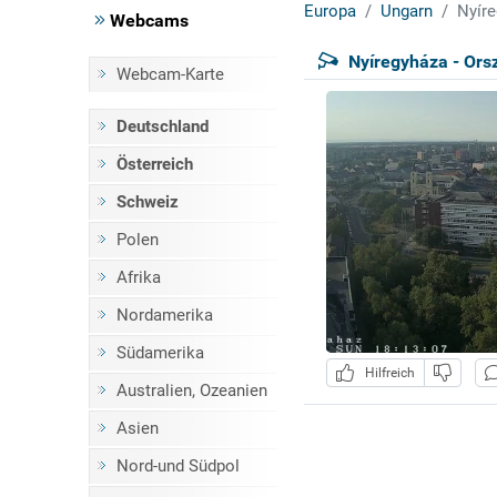
Europa
Ungarn
Nyíre
Webcams
Nyíregyháza - Ors
Webcam-Karte
Deutschland
Österreich
Schweiz
Polen
Afrika
Nordamerika
Südamerika
Hilfreich
Australien, Ozeanien
Asien
Nord-und Südpol