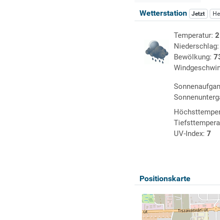
Wetterstation
Jetzt
He
Temperatur:
2
Niederschlag
Bewölkung:
7
Windgeschwin
Sonnenaufga
Sonnenunterg
Höchsttemper
Tiefsttempera
UV-Index:
7
Positionskarte