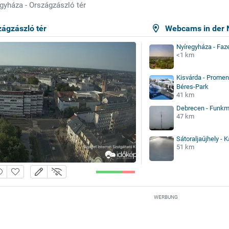
gyháza - Országzászló tér
zágzászló tér
Webcams in der 
Nyíregyháza - Faz
<1 km
Kisvárda - Promen
Béres-Park
41 km
Debrecen - Funkm
47 km
Sátoraljaújhely - 
51 km
WERBUNG