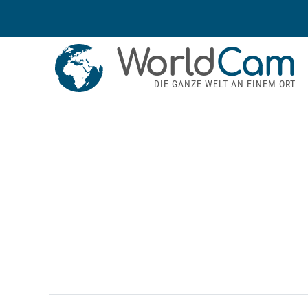
World
Cam
DIE GANZE WELT AN EINEM ORT