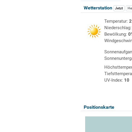
Wetterstation
Jetzt
He
Temperatur:
2
Niederschlag
Bewölkung:
0
Windgeschwin
Sonnenaufga
Sonnenunterg
Höchsttemper
Tiefsttempera
UV-Index:
10
Positionskarte