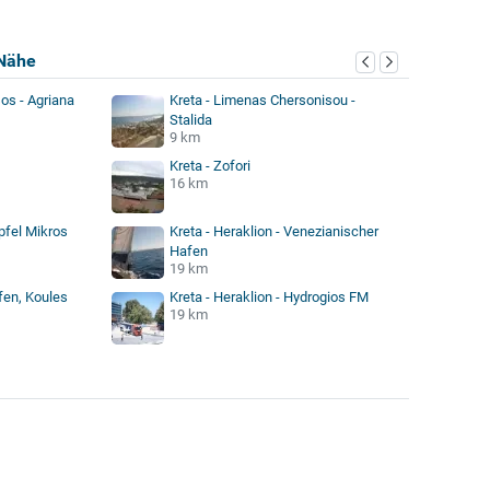
Nähe
os - Agriana
Kreta - Limenas Chersonisou -
Stalida
9 km
Kreta - Zofori
16 km
ipfel Mikros
Kreta - Heraklion - Venezianischer
Hafen
19 km
afen, Koules
Kreta - Heraklion - Hydrogios FM
19 km