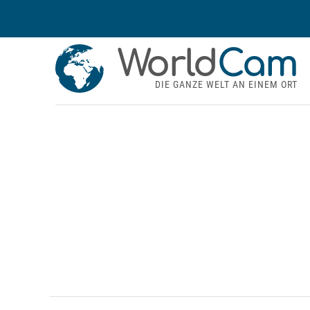
World
Cam
DIE GANZE WELT AN EINEM ORT