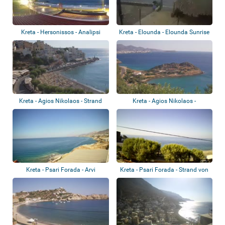
Kreta - Hersonissos - Analipsi
Kreta - Elounda - Elounda Sunrise
Apartm...
Kreta - Agios Nikolaos - Strand
Kreta - Agios Nikolaos -
Kitropla...
Ammoudara
Kreta - Psari Forada - Arvi
Kreta - Psari Forada - Strand von
Sidoni...