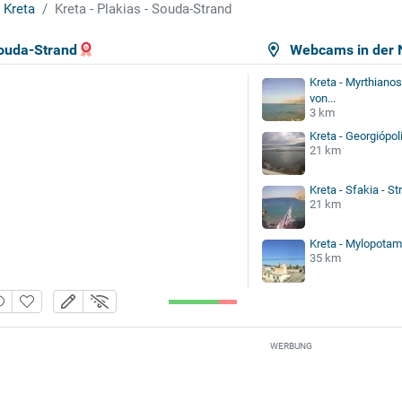
Kreta
Kreta - Plakias - Souda-Strand
Souda-Strand
Webcams in der 
Kreta - Myrthianos
von...
3 km
Kreta - Georgiópol
21 km
Kreta - Sfakia - St
21 km
Kreta - Mylopotam
35 km
WERBUNG