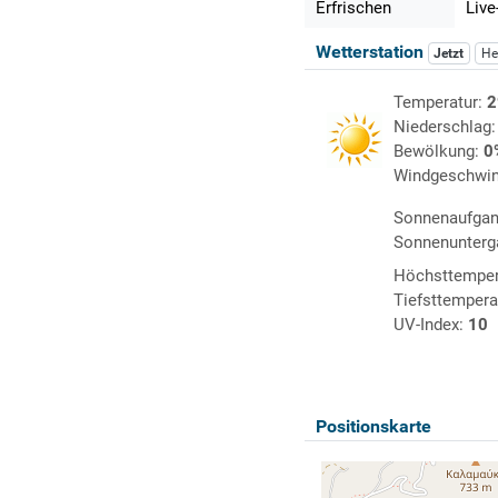
Erfrischen
Live
Wetterstation
Jetzt
He
Temperatur:
2
Niederschlag
Bewölkung:
0
Windgeschwin
Sonnenaufga
Sonnenunterg
Höchsttemper
Tiefsttempera
UV-Index:
10
Positionskarte