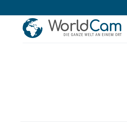
World
Cam
DIE GANZE WELT AN EINEM ORT