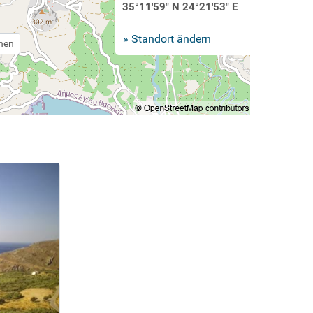
35°11'59" N 24°21'53" E
» Standort ändern
chen