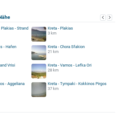
Nähe
 Plakias - Strand
Kreta - Plakias
3 km
is - Hafen
Kreta - Chora Sfakion
21 km
rand Vrisi
Kreta - Vamos - Lefka Ori
28 km
os - Aggeliana
Kreta - Tympaki - Kokkinos Pirgos
37 km