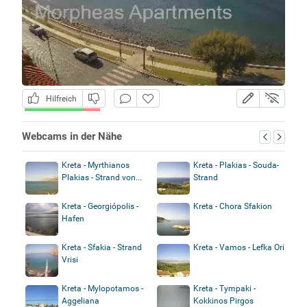
Hilfreich
Webcams in der Nähe
Kreta - Myrthianos
Kreta - Plakias - Souda-
Plakias - Strand von...
Strand
Kreta - Georgiópolis -
Kreta - Chora Sfakion
Hafen
Kreta - Sfakia - Strand
Kreta - Vamos - Lefka Ori
Vrisi
Kreta - Mylopotamos -
Kreta - Tympaki -
Aggeliana
Kokkinos Pirgos