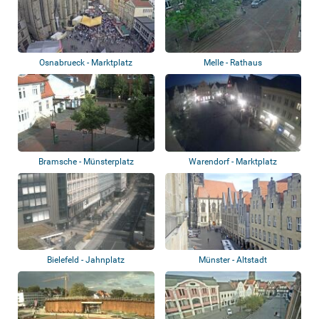
Osnabrueck - Marktplatz
Melle - Rathaus
Bramsche - Münsterplatz
Warendorf - Marktplatz
Bielefeld - Jahnplatz
Münster - Altstadt