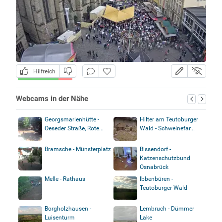
Hilfreich
Webcams in der Nähe
Georgsmarienhütte -
Hilter am Teutoburger
Oeseder Straße, Rote...
Wald - Schweinefar...
Bramsche - Münsterplatz
Bissendorf -
Katzenschutzbund
Osnabrück
Melle - Rathaus
Ibbenbüren -
Teutoburger Wald
Borgholzhausen -
Lembruch - Dümmer
Luisenturm
Lake