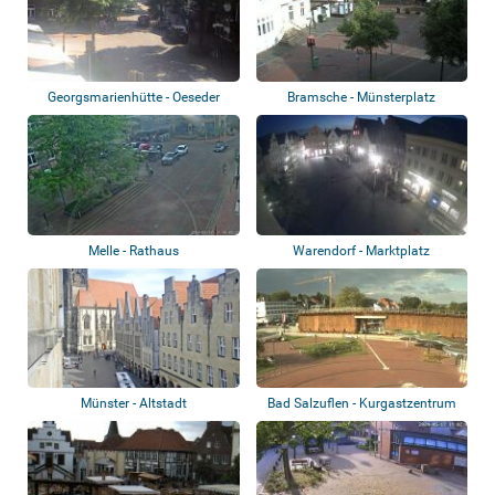
Georgsmarienhütte - Oeseder
Bramsche - Münsterplatz
Straße, Rote...
Melle - Rathaus
Warendorf - Marktplatz
Münster - Altstadt
Bad Salzuflen - Kurgastzentrum