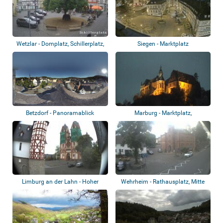
Wetzlar - Domplatz, Schillerplatz,
Siegen - Marktplatz
Panor...
Betzdorf - Panoramablick
Marburg - Marktplatz,
Landgrafenschloss
Limburg an der Lahn - Hoher
Wehrheim - Rathausplatz, Mitte
Dom, Neumark...