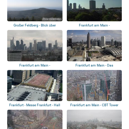
Großer Feldberg - Blick über
Frankfurt am Main -
Frankfurt n...
Bankenviertel
Frankfurt am Main -
Frankfurt am Main - Das
Panoramablick
Messegelände
Frankfurt - Messe Frankfurt - Hall
Frankfurt am Main - CBT Tower
5