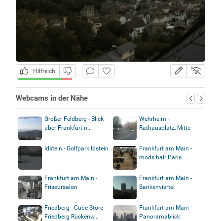
Hilfreich
Webcams in der Nähe
Großer Feldberg - Blick
Wehrheim -
über Frankfurt n...
Rathausplatz, Mitte
Idstein - Golfpark Idstein
Frankfurt am Main -
mods hair Paris
Frankfurt am Main -
Frankfurt am Main -
Friseursalon
Bankenviertel
Friedberg - Cube Store
Frankfurt am Main -
Friedberg Rückenw...
Panoramablick