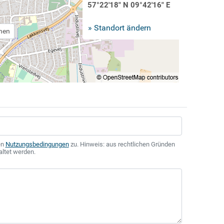
57°22'18" N 09°42'16" E
» Standort ändern
chen
en
Nutzungsbedingungen
zu. Hinweis: aus rechtlichen Gründen
altet werden.