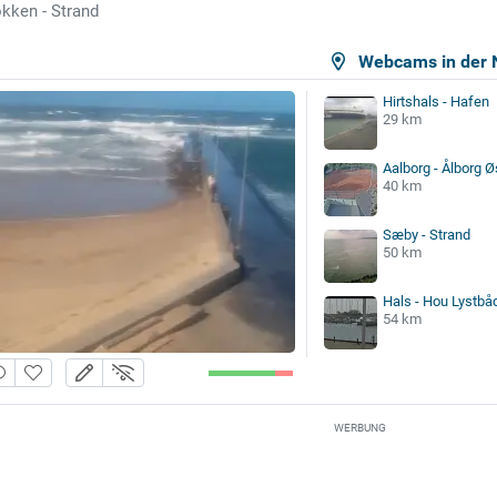
kken - Strand
Webcams in der 
Hirtshals - Hafen
29 km
Aalborg - Ålborg Ø
40 km
Sæby - Strand
50 km
Hals - Hou Lystb
54 km
WERBUNG