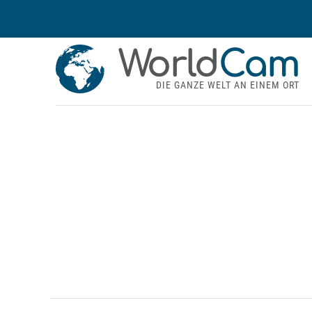
World
Cam
DIE GANZE WELT AN EINEM ORT