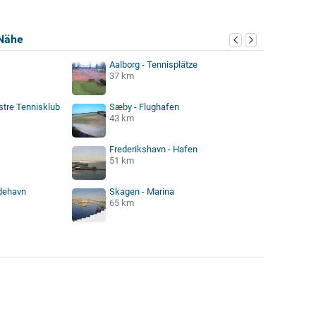
Nähe
Aalborg - Tennisplätze
37 km
stre Tennisklub
Sæby - Flughafen
43 km
Frederikshavn - Hafen
51 km
ådehavn
Skagen - Marina
65 km