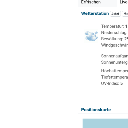
Erfrischen
Live
Wetterstation
Jetzt
He
Temperatur:
1
Niederschlag
Bewölkung:
2
Windgeschwin
Sonnenaufga
Sonnenunterg
Höchsttemper
Tiefsttempera
UV-Index:
5
Positionskarte