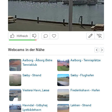
Hilfreich
Webcams in der Nähe
Aalborg - Ålborg Østre
Aalborg - Tennisplätze
Tennisklub
Sæby - Strand
Sæby - Flughafen
Vesterø Havn, Læsø
Frederikshavn - Hafen
Havndal - Udbyhøj
Løkken - Strand
Lystbådehavn