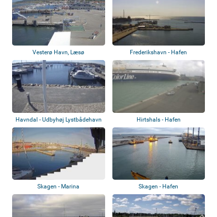
Vesterø Havn, Læsø
Frederikshavn - Hafen
Havndal - Udbyhøj Lystbådehavn
Hirtshals - Hafen
Skagen - Marina
Skagen - Hafen