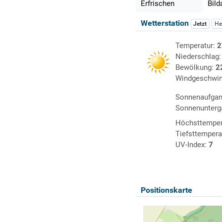
Erfrischen
Bild
Wetterstation
Jetzt
He
Temperatur:
2
Niederschlag
Bewölkung:
2
Windgeschwin
Sonnenaufga
Sonnenunterg
Höchsttemper
Tiefsttempera
UV-Index:
7
Positionskarte