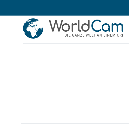
World
Cam
DIE GANZE WELT AN EINEM ORT