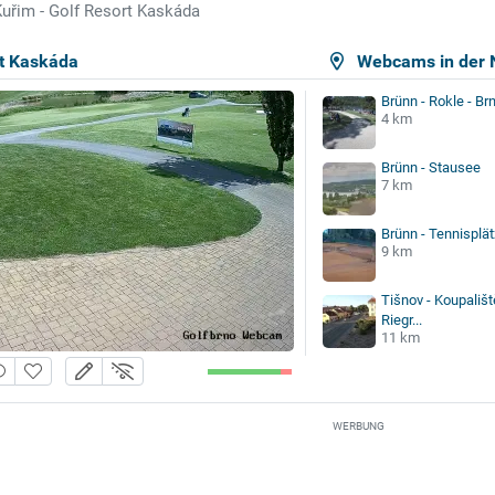
uřim - Golf Resort Kaskáda
rt Kaskáda
Webcams in der 
Brünn - Rokle - B
4 km
Brünn - Stausee
7 km
Brünn - Tennisplä
9 km
Tišnov - Koupališt
Riegr...
11 km
WERBUNG