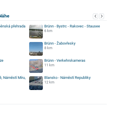
Nähe
rněnská přehrada
Brünn - Bystrc - Rakovec - Stausee
6 km
Brünn - Žabovřesky
8 km
tze
Brünn - Verkehrskameras
11 km
ě, Náměstí Míru,
Blansko - Náměstí Republiky
12 km