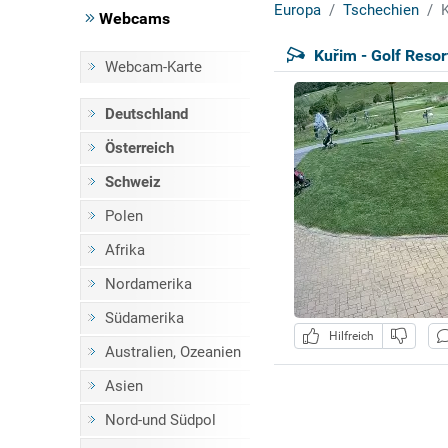
Europa
Tschechien
K
Webcams
Kuřim - Golf Reso
Webcam-Karte
Deutschland
Österreich
Schweiz
Polen
Afrika
Nordamerika
Südamerika
Hilfreich
Australien, Ozeanien
Asien
Nord-und Südpol