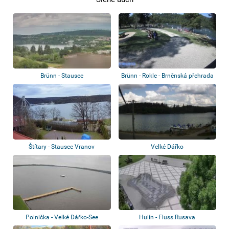
Brünn - Stausee
Brünn - Rokle - Brněnská přehrada
Štítary - Stausee Vranov
Velké Dářko
Polnička - Velké Dářko-See
Hulín - Fluss Rusava