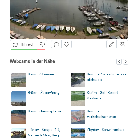
Hilfreich
Webcams in der Nähe
Brünn - Stausee
Brünn - Rokle - Brněnská
přehrada
Brünn - Žabovřesky
Kuřim - Golf Resort
Kaskáda
Brünn - Tennisplätze
Brünn -
Verkehrskameras
Tišnov - Koupaliště,
Zbýšov - Schwimmbad
Náměstí Míru, Riegr...