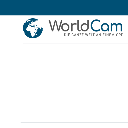
World
Cam
DIE GANZE WELT AN EINEM ORT