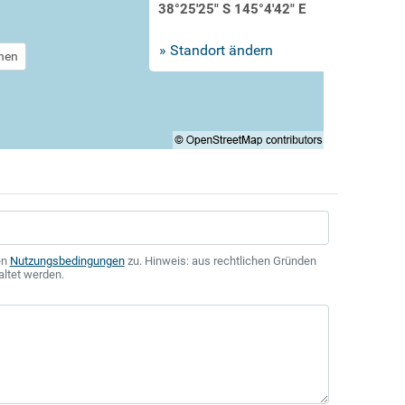
38°25'25" S 145°4'42" E
» Standort ändern
chen
en
Nutzungsbedingungen
zu. Hinweis: aus rechtlichen Gründen
altet werden.