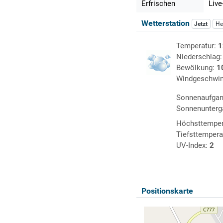
Erfrischen
Live
Wetterstation
Jetzt
He
Temperatur:
1
Niederschlag
Bewölkung:
1
Windgeschwin
Sonnenaufga
Sonnenunterg
Höchsttemper
Tiefsttempera
UV-Index:
2
Positionskarte