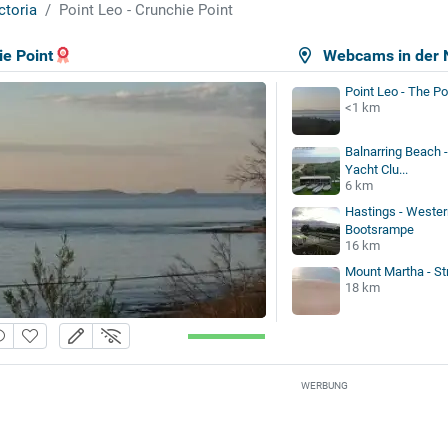
ctoria
Point Leo - Crunchie Point
ie Point
Webcams in der 
Point Leo - The Po
<1 km
Balnarring Beach 
Yacht Clu...
6 km
Hastings - Western
Bootsrampe
16 km
Mount Martha - St
18 km
WERBUNG