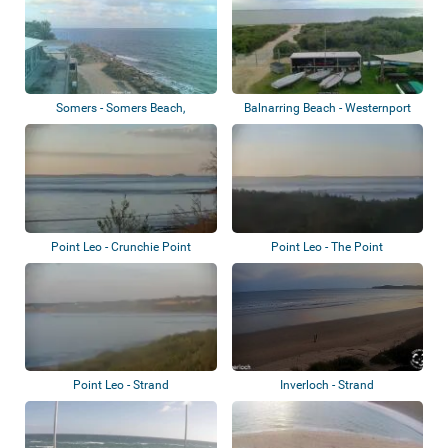
Somers - Somers Beach,
Balnarring Beach - Westernport
Balnarring, The N...
Yacht Clu...
Point Leo - Crunchie Point
Point Leo - The Point
Point Leo - Strand
Inverloch - Strand