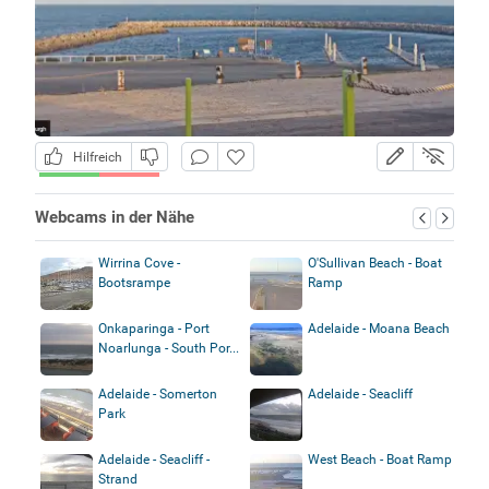
Hilfreich
Webcams in der Nähe
Wirrina Cove -
O'Sullivan Beach - Boat
Bootsrampe
Ramp
Onkaparinga - Port
Adelaide - Moana Beach
Noarlunga - South Por...
Adelaide - Somerton
Adelaide - Seacliff
Park
Adelaide - Seacliff -
West Beach - Boat Ramp
Strand