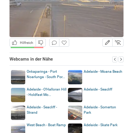
Hilfreich
Webcams in der Nähe
Onkaparinga - Port
Adelaide - Moana Beach
Noarlunga - South Por...
Adelaide - O'Halloran Hill
Adelaide - Seacliff
- Holdfast Mo...
Adelaide - Seacliff -
Adelaide - Somerton
Strand
Park
West Beach - Boat Ramp
Adelaide - Skate Park