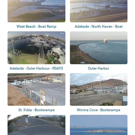
West Beach - Boat Ramp
Adelaide - North Haven - Boat
Ramp
Adelaide - Outer Harbour - RSAYS
Outer Harbor
Marina
St. Kilda - Bootsrampe
Wirrina Cove - Bootsrampe