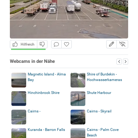
Hilfreich
Webcams in der Nähe
Magnetic Island - Alma
Shire of Burdekin -
Bay
Hochwasserkameras
Hinchinbrook Shire
Shute Harbour
Cairns -
Cairns - Skyrail
Überschwemmungskameras
Kuranda - Barron Falls
Cairns - Palm Cove
Beach