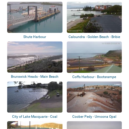
Shute Harbour
Caloundra - Golden Beach - Bribie
Island
Brunswick Heads - Main Beach
Coffs Harbour - Bootsrampe
City of Lake Macquarie - Coal
Coober Pedy - Umoona Opal
Point
Mine & Museum