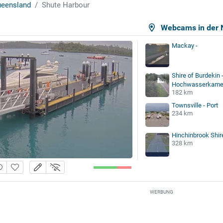
eensland
Shute Harbour
Webcams in der 
Mackay -
Hochwasserüberwachungs
Shire of Burdekin 
97 km
Hochwasserkame
182 km
Townsville - Port
234 km
Hinchinbrook Shir
328 km
WERBUNG