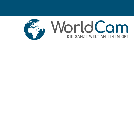
World
Cam
DIE GANZE WELT AN EINEM ORT