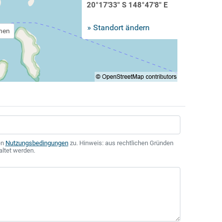
20°17'33" S 148°47'8" E
» Standort ändern
chen
en
Nutzungsbedingungen
zu. Hinweis: aus rechtlichen Gründen
altet werden.