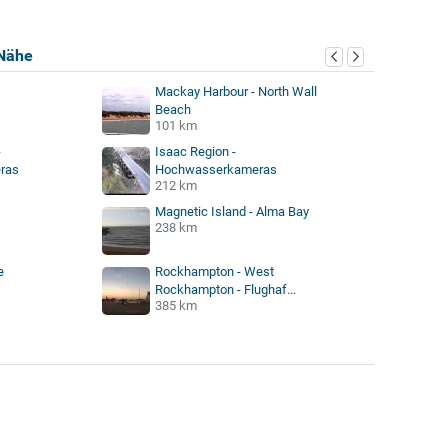
Nähe
Mackay Harbour - North Wall
Beach
101 km
kameras
-
Isaac Region -
ras
Hochwasserkameras
212 km
Magnetic Island - Alma Bay
238 km
e
Rockhampton - West
Rockhampton - Flughaf...
385 km