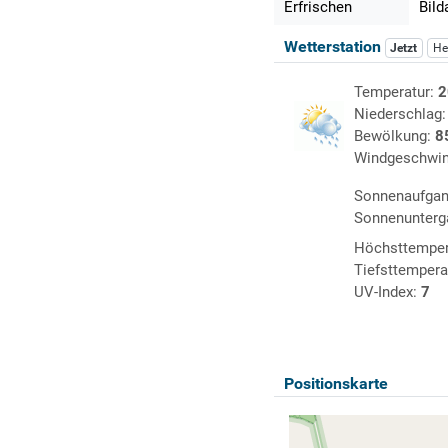
Erfrischen
Bild
Wetterstation
Jetzt
He
Temperatur:
2
Niederschlag
Bewölkung:
8
Windgeschwin
Sonnenaufga
Sonnenunterg
Höchsttemper
Tiefsttempera
UV-Index:
7
Positionskarte