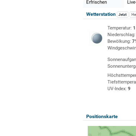
Erfrischen
Live
Wetterstation
Jetzt
He
Temperatur:
1
Niederschlag
Bewölkung:
7
Windgeschwin
Sonnenaufga
Sonnenunterg
Höchsttemper
Tiefsttempera
UV-Index:
9
Positionskarte