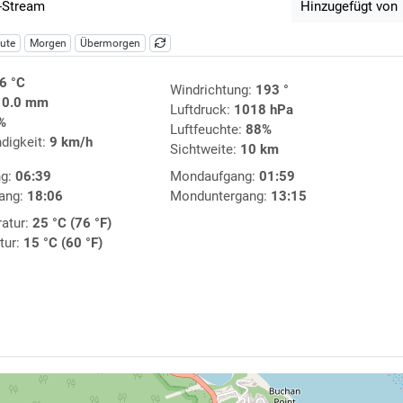
-Stream
Hinzugefügt von
ute
Morgen
Übermorgen
6 °C
Windrichtung:
193 °
:
0.0 mm
Luftdruck:
1018 hPa
%
Luftfeuchte:
88%
digkeit:
9 km/h
Sichtweite:
10 km
ng:
06:39
Mondaufgang:
01:59
ang:
18:06
Monduntergang:
13:15
atur:
25 °C (76 °F)
tur:
15 °C (60 °F)