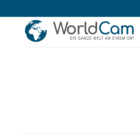
World
Cam
DIE GANZE WELT AN EINEM ORT