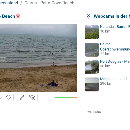
eensland
Cairns - Palm Cove Beach
e Beach
Webcams in der 
Kuranda - Barron F
10 km
Cairns -
Überschwemmun
22 km
Port Douglas - M
36 km
Magnetic Island -
296 km
WERBUNG