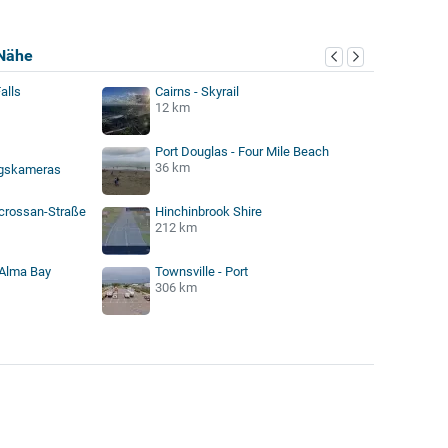
Nähe
alls
Cairns - Skyrail
12 km
Port Douglas - Four Mile Beach
36 km
gskameras
acrossan-Straße
Hinchinbrook Shire
212 km
 Alma Bay
Townsville - Port
306 km