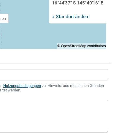
16°44'37" S 145°40'16" E
» Standort ändern
chen
en
Nutzungsbedingungen
zu. Hinweis: aus rechtlichen Gründen
altet werden.