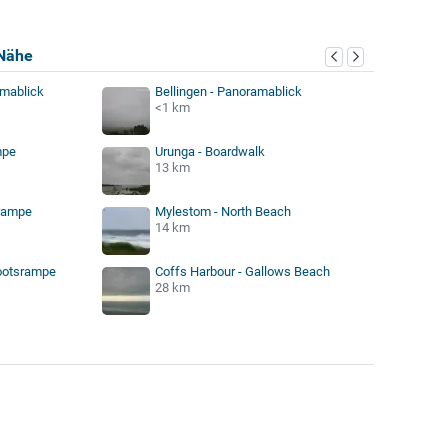
Nähe
amablick
Bellingen - Panoramablick
<1 km
mpe
Urunga - Boardwalk
13 km
rampe
Mylestom - North Beach
14 km
Bootsrampe
Coffs Harbour - Gallows Beach
28 km