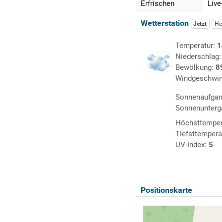
Erfrischen
Live
Wetterstation
Jetzt
He
Temperatur:
1
Niederschlag
Bewölkung:
8
Windgeschwin
Sonnenaufga
Sonnenunterg
Höchsttemper
Tiefsttempera
UV-Index:
5
Positionskarte