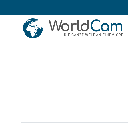
World
Cam
DIE GANZE WELT AN EINEM ORT