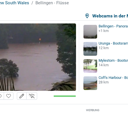
w South Wales
Bellingen - Flüsse
Webcams in der 
Bellingen - Panor
<1 km
Urunga - Bootsra
12 km
Mylestom - Boots
14 km
Coffs Harbour - 
28 km
WERBUNG