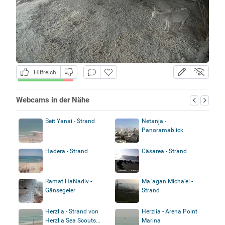
Hilfreich
Webcams in der Nähe
Beit Yanai - Strand
Netanja -
Panoramablick
Hadera - Strand
Cäsarea - Strand
Ramat HaNadiv -
Maʿagan Micha’el -
Gänsegeier
Strand
Herzlia - Strand von
Herzlia - Arena Point
Herzlia Sea Scouts...
Marina