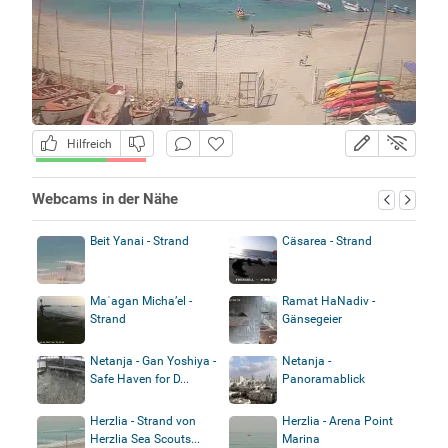
Hilfreich
Webcams in der Nähe
Beit Yanai - Strand
Cäsarea - Strand
Maʿagan Micha’el -
Ramat HaNadiv -
Strand
Gänsegeier
Netanja - Gan Yoshiya -
Netanja -
Safe Haven for D...
Panoramablick
Herzlia - Strand von
Herzlia - Arena Point
Herzlia Sea Scouts...
Marina