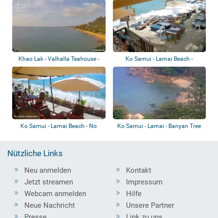
Khao Lak - Valhalla Teahouse -
Ko Samui - Lamai Beach -
Sunset Be...
BaoBab
Ko Samui - Lamai Beach - No
Ko Samui - Lamai - Banyan Tree
Stress
Samui
Nützliche Links
Neu anmelden
Kontakt
Jetzt streamen
Impressum
Webcam anmelden
Hilfe
Neue Nachricht
Unsere Partner
Presse
Link zu uns