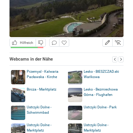
Hilfreich
Webcams in der Nähe
Przemysl - Kalwaria
Lesko - BIESZCZAD.ski
Pacławska - Kirche
Wańkowa
Bircza - Marktplatz
Lesko - Bezmiechowa
Górna - Flughafen
Ustrzyki Dolne -
Ustrzyki Dolne - Park
Schwimmbad
Ustrzyki Dolne -
Ustrzyki Dolne -
Marktplatz
Marktplatz