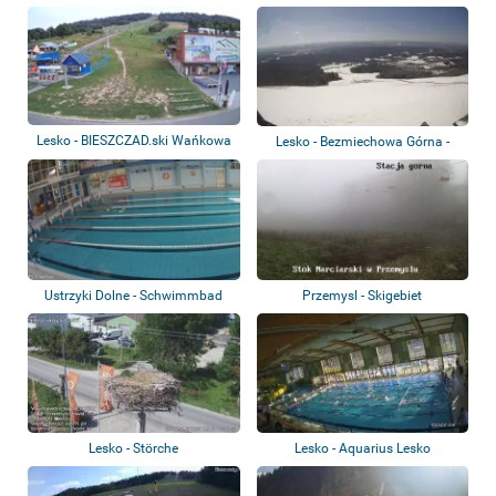
Lesko - BIESZCZAD.ski Wańkowa
Lesko - Bezmiechowa Górna -
Flughafen
Ustrzyki Dolne - Schwimmbad
Przemysl - Skigebiet
Lesko - Störche
Lesko - Aquarius Lesko