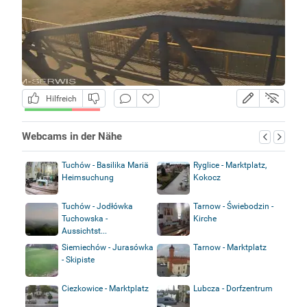
Hilfreich
Webcams in der Nähe
Tuchów - Basilika Mariä
Ryglice - Marktplatz,
Heimsuchung
Kokocz
Tuchów - Jodłówka
Tarnow - Świebodzin -
Tuchowska -
Kirche
Aussichtst...
Siemiechów - Jurasówka
Tarnow - Marktplatz
- Skipiste
Ciezkowice - Marktplatz
Lubcza - Dorfzentrum