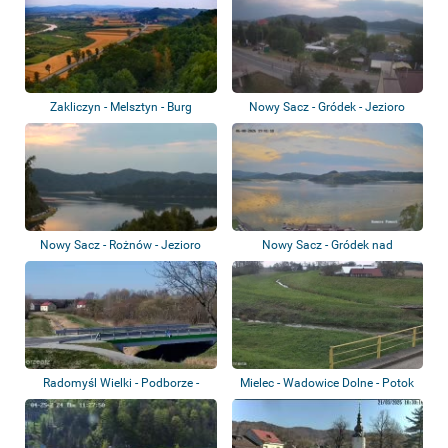
Zakliczyn - Melsztyn - Burg
Nowy Sacz - Gródek - Jezioro
Rożnowskie
Nowy Sacz - Rożnów - Jezioro
Nowy Sacz - Gródek nad
Rożnowskie
Dunajcem - Lake R...
Radomyśl Wielki - Podborze -
Mielec - Wadowice Dolne - Potok
Potok Zgors...
Zgórski