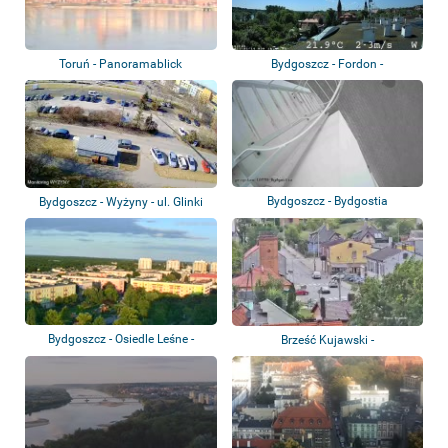
Toruń - Panoramablick
Bydgoszcz - Fordon -
Panoramablick
Bydgoszcz - Bydgostia
Bydgoszcz - Wyżyny - ul. Glinki
Bydgoszcz - Osiedle Leśne -
Brześć Kujawski -
Panoramablic...
Stadtpanorama