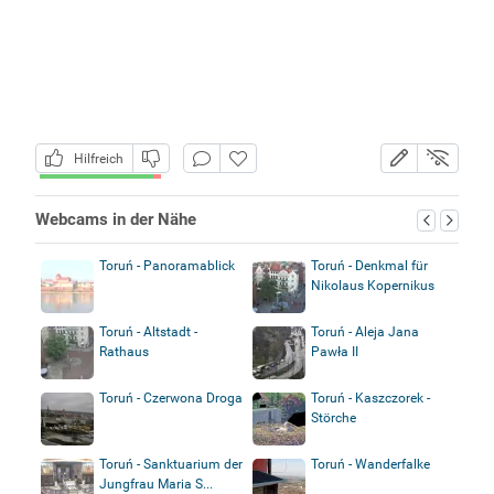
Hilfreich
Webcams in der Nähe
Toruń - Panoramablick
Toruń - Denkmal für
Nikolaus Kopernikus
Toruń - Altstadt -
Toruń - Aleja Jana
Rathaus
Pawła II
Toruń - Czerwona Droga
Toruń - Kaszczorek -
Störche
Toruń - Sanktuarium der
Toruń - Wanderfalke
Jungfrau Maria S...